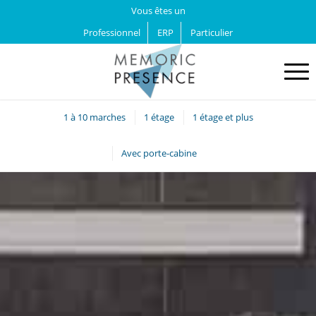
Vous êtes un
Professionnel
ERP
Particulier
1 à 10 marches
1 étage
1 étage et plus
Avec porte-cabine